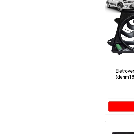
Eletrove
(denm180