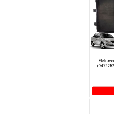
Eletrove
(94722520