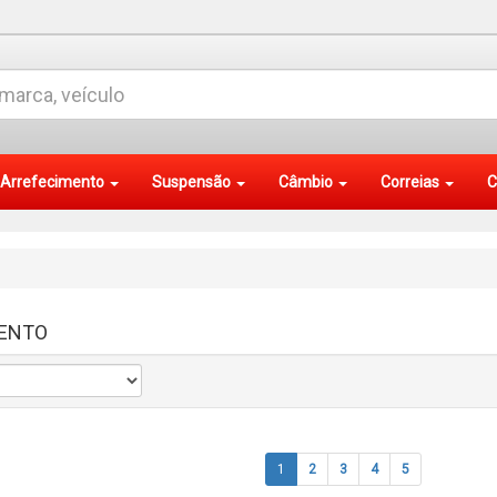
Arrefecimento
Suspensão
Câmbio
Correias
C
ENTO
1
2
3
4
5