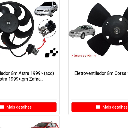
ilador Gm Astra 1999> (acd)
Eletroventilador Gm Corsa 
tra 1999>,gm Zafira...
Mais detalhes
Mais detalhes