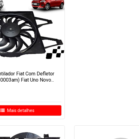
ntilador Fiat Com Defletor
003am) Fiat Uno Novo...
Mais detalhes