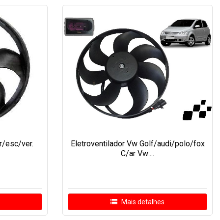
r/esc/ver.
Eletroventilador Vw Golf/audi/polo/fox
C/ar Vw:...
Mais detalhes