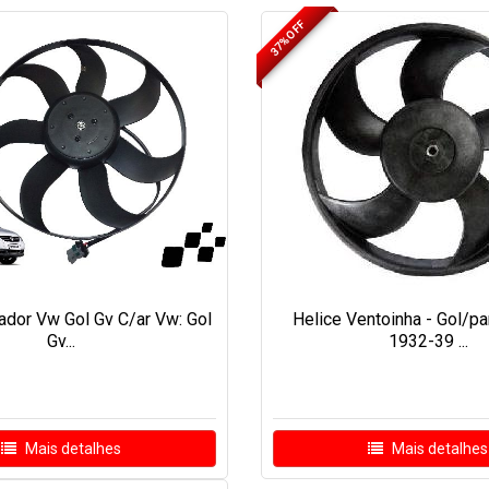
37% OFF
lador Vw Gol Gv C/ar Vw: Gol
Helice Ventoinha - Gol/pa
Gv...
1932-39 ...
Mais detalhes
Mais detalhes