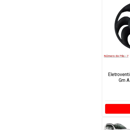
Eletrovent
Gm As