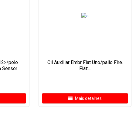
12>/polo
Cil Auxiliar Embr Fiat Uno/palio Fire.
m Sensor
Fiat:...
Mais detalhes