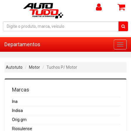
Departamentos
Toggl
navig
Autotuto
Motor
Tuchos P/ Motor
Marcas
Ina
Indisa
Orig.gm
Riosulense