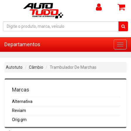
Departamentos
Toggl
navig
Autotuto
Câmbio
Trambulador De Marchas
Marcas
Alternativa
Reviam
Orig.gm