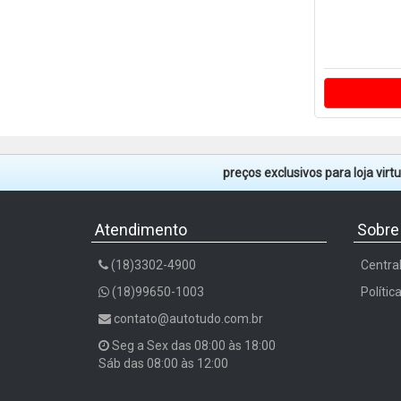
preços exclusivos para loja vir
Atendimento
Sobre
(18)3302-4900
Centra
(18)99650-1003
Polític
contato@autotudo.com.br
Seg a Sex das 08:00 às 18:00
Sáb das 08:00 às 12:00