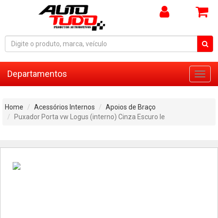
Departamentos
Toggl
navig
Home
Acessórios Internos
Apoios de Braço
Puxador Porta vw Logus (interno) Cinza Escuro le